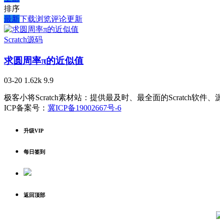
排序
最新
下载
浏览
评论
更新
Scratch源码
求圆周率π的近似值
03-20
1.62k
9.9
极客小将Scratch素材站：提供最及时、最全面的Scratch软
ICP备案号：
冀ICP备19002667号-6
升级VIP
每日签到
返回顶部