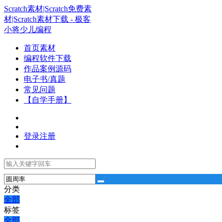
Scratch素材|Scratch免费素
材|Scratch素材下载 - 极客
小将少儿编程
首页素材
编程软件下载
作品案例源码
电子书/真题
常见问题
【自学手册】
登录
注册
分类
全部
标签
全部