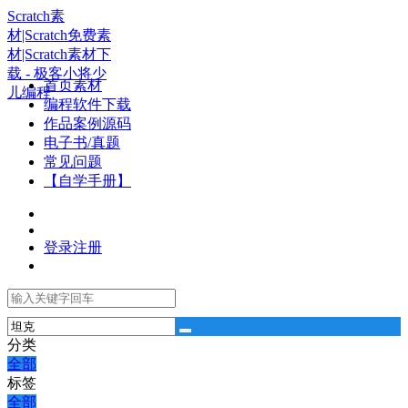
Scratch素
材|Scratch免费素
材|Scratch素材下
载 - 极客小将少
首页素材
儿编程
编程软件下载
作品案例源码
电子书/真题
常见问题
【自学手册】
登录
注册
分类
全部
标签
全部