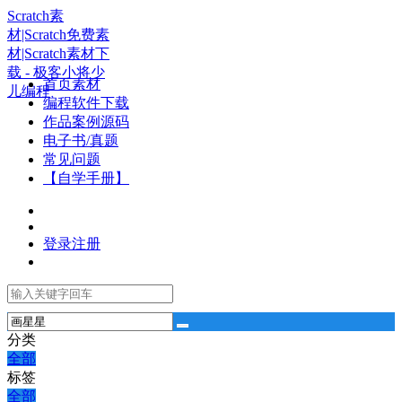
Scratch素
材|Scratch免费素
材|Scratch素材下
载 - 极客小将少
首页素材
儿编程
编程软件下载
作品案例源码
电子书/真题
常见问题
【自学手册】
登录
注册
分类
全部
标签
全部