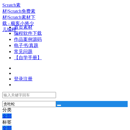
Scratch素
材|Scratch免费素
材|Scratch素材下
载 - 极客小将少
首页素材
儿编程
编程软件下载
作品案例源码
电子书/真题
常见问题
【自学手册】
登录
注册
分类
全部
标签
全部