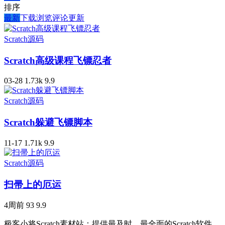
排序
最新
下载
浏览
评论
更新
Scratch源码
Scratch高级课程飞镖忍者
03-28
1.73k
9.9
Scratch源码
Scratch躲避飞镖脚本
11-17
1.71k
9.9
Scratch源码
扫帚上的厄运
4周前
93
9.9
极客小将Scratch素材站：提供最及时、最全面的Scratch软件、