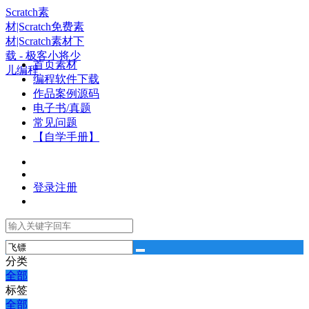
Scratch素
材|Scratch免费素
材|Scratch素材下
载 - 极客小将少
首页素材
儿编程
编程软件下载
作品案例源码
电子书/真题
常见问题
【自学手册】
登录
注册
分类
全部
标签
全部