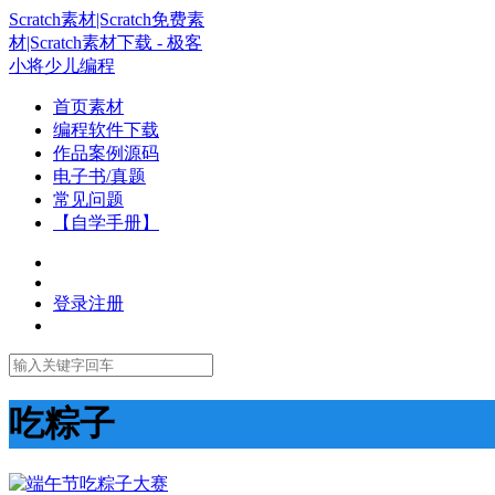
Scratch素材|Scratch免费素
材|Scratch素材下载 - 极客
小将少儿编程
首页素材
编程软件下载
作品案例源码
电子书/真题
常见问题
【自学手册】
登录
注册
吃粽子