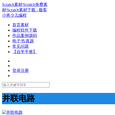
Scratch素材|Scratch免费素
材|Scratch素材下载 - 极客
小将少儿编程
首页素材
编程软件下载
作品案例源码
电子书/真题
常见问题
【自学手册】
登录
注册
并联电路