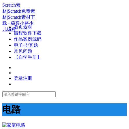
Scratch素
材|Scratch免费素
材|Scratch素材下
载 - 极客小将少
首页素材
儿编程
编程软件下载
作品案例源码
电子书/真题
常见问题
【自学手册】
登录
注册
电路