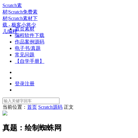
Scratch素
材|Scratch免费素
材|Scratch素材下
载 - 极客小将少
首页素材
儿编程
编程软件下载
作品案例源码
电子书/真题
常见问题
【自学手册】
登录
注册
当前位置：
首页
Scratch源码
正文
真题：绘制蜘蛛网