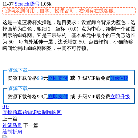
11-07
Scratch源码
1.05k
源码亲测可用，自学、授课皆可，右侧有在线客服。
这是一道蓝桥杯实操题，题目要求：设置舞台背景为蓝色，选
择画笔为白色，粗细 2，坐标（0,0）点为中心，绘制一个如图
所示的蜘蛛网。它是三层结构，基本单元中最小的三角形边长
为 50，每向外延伸一层，边长增加 50。点击绿旗，小猫能够
瞬间绘制出蜘蛛网图案，中间不可停顿。
资源下载
资源下载价格
9.9
元
立即支付
或
升级VIP后免费
升级VIP
资源下载
资源下载价格
9.9
元
立即支付
或
升级VIP后免费
立即升级
0
0
实操题
真题
知识
绘制蜘蛛网
上一篇
神笔马良
下一篇
绘制折扇