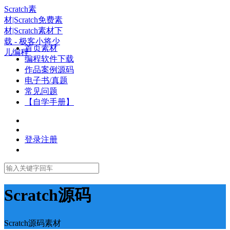
Scratch素
材|Scratch免费素
材|Scratch素材下
载 - 极客小将少
首页素材
儿编程
编程软件下载
作品案例源码
电子书/真题
常见问题
【自学手册】
登录
注册
Scratch源码
Scratch源码素材