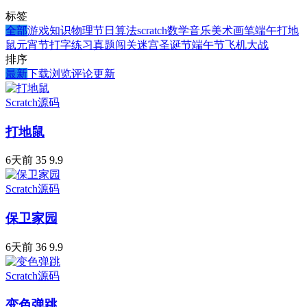
标签
全部
游戏
知识
物理
节日
算法
scratch
数学
音乐
美术
画笔
端午
打地
鼠
元宵节
打字练习
真题
闯关
迷宫
圣诞节
端午节
飞机大战
排序
最新
下载
浏览
评论
更新
Scratch源码
打地鼠
6天前
35
9.9
Scratch源码
保卫家园
6天前
36
9.9
Scratch源码
变色弹跳