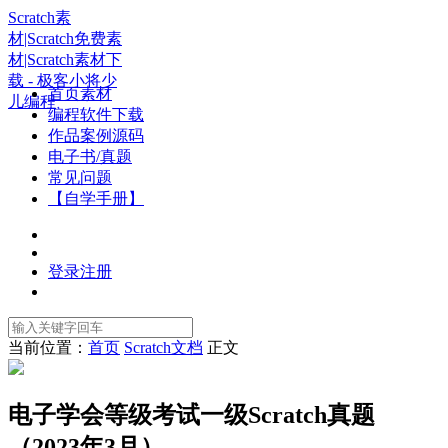
Scratch素
材|Scratch免费素
材|Scratch素材下
载 - 极客小将少
首页素材
儿编程
编程软件下载
作品案例源码
电子书/真题
常见问题
【自学手册】
登录
注册
当前位置：
首页
Scratch文档
正文
电子学会等级考试一级Scratch真题
（2023年3月）