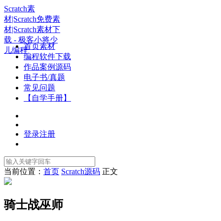
Scratch素
材|Scratch免费素
材|Scratch素材下
载 - 极客小将少
首页素材
儿编程
编程软件下载
作品案例源码
电子书/真题
常见问题
【自学手册】
登录
注册
当前位置：
首页
Scratch源码
正文
骑士战巫师