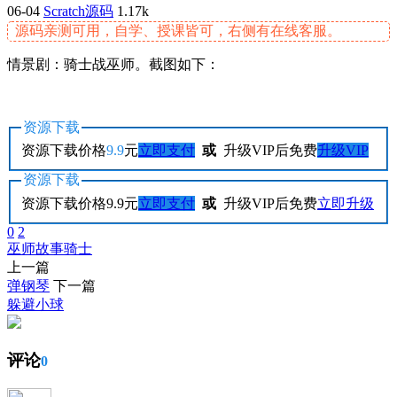
06-04
Scratch源码
1.17k
源码亲测可用，自学、授课皆可，右侧有在线客服。
情景剧：骑士战巫师。截图如下：
资源下载
资源下载价格
9.9
元
立即支付
或
升级VIP后免费
升级VIP
资源下载
资源下载价格
9.9
元
立即支付
或
升级VIP后免费
立即升级
0
2
巫师
故事
骑士
上一篇
弹钢琴
下一篇
躲避小球
评论
0