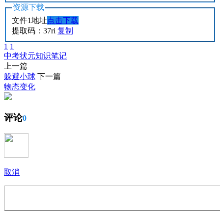
资源下载
文件1地址
点击下载
提取码：37ri
复制
1
1
中考
状元
知识
笔记
上一篇
躲避小球
下一篇
物态变化
评论
0
取消