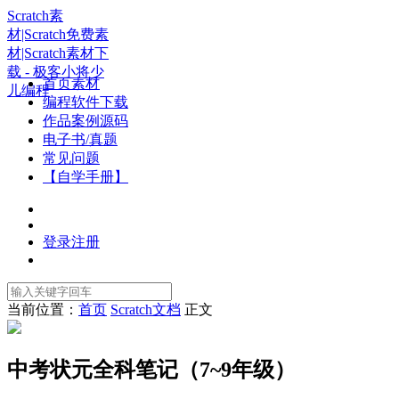
Scratch素
材|Scratch免费素
材|Scratch素材下
载 - 极客小将少
首页素材
儿编程
编程软件下载
作品案例源码
电子书/真题
常见问题
【自学手册】
登录
注册
当前位置：
首页
Scratch文档
正文
中考状元全科笔记（7~9年级）