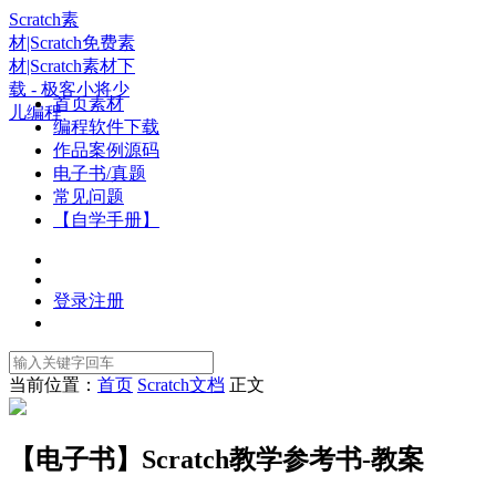
Scratch素
材|Scratch免费素
材|Scratch素材下
载 - 极客小将少
首页素材
儿编程
编程软件下载
作品案例源码
电子书/真题
常见问题
【自学手册】
登录
注册
当前位置：
首页
Scratch文档
正文
【电子书】Scratch教学参考书-教案