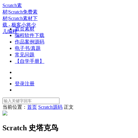
Scratch素
材|Scratch免费素
材|Scratch素材下
载 - 极客小将少
首页素材
儿编程
编程软件下载
作品案例源码
电子书/真题
常见问题
【自学手册】
登录
注册
当前位置：
首页
Scratch源码
正文
Scratch 史塔克鸟