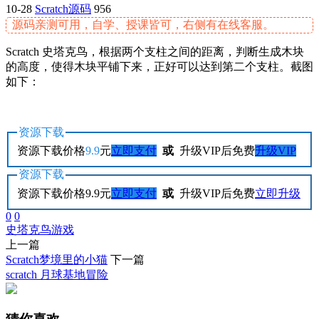
10-28
Scratch源码
956
源码亲测可用，自学、授课皆可，右侧有在线客服。
Scratch 史塔克鸟，根据两个支柱之间的距离，判断生成木块
的高度，使得木块平铺下来，正好可以达到第二个支柱。截图
如下：
资源下载
资源下载价格
9.9
元
立即支付
或
升级VIP后免费
升级VIP
资源下载
资源下载价格
9.9
元
立即支付
或
升级VIP后免费
立即升级
0
0
史塔克鸟
游戏
上一篇
Scratch梦境里的小猫
下一篇
scratch 月球基地冒险