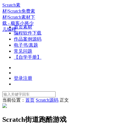
Scratch素
材|Scratch免费素
材|Scratch素材下
载 - 极客小将少
首页素材
儿编程
编程软件下载
作品案例源码
电子书/真题
常见问题
【自学手册】
登录
注册
当前位置：
首页
Scratch源码
正文
Scratch街道跑酷游戏