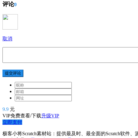
评论
0
取消
提交评论
9.9
元
VIP免费查看/下载
升级VIP
立即支付
极客小将Scratch素材站：提供最及时、最全面的Scratch软