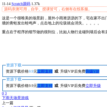
11-14
Scratch源码
1.37k
源码亲测可用，自学、授课皆可，右侧有在线客服。
这是一个很唯美的场景剧，屋外小雨淅沥沥的下，宅在家不出
塘的青蛙发出蛙鸣声，点击地上的垃圾就会消失。。。。。
重点在于程序的细节做的很到位，比如人物行走碰到墙后会有
资源下载
资源下载价格
9.9
元
立即支付
或
升级VIP后免费
升级VIP
资源下载
资源下载价格
9.9
元
立即支付
或
升级VIP后免费
立即升级
0
3
下雨天
场景
游戏
上一篇