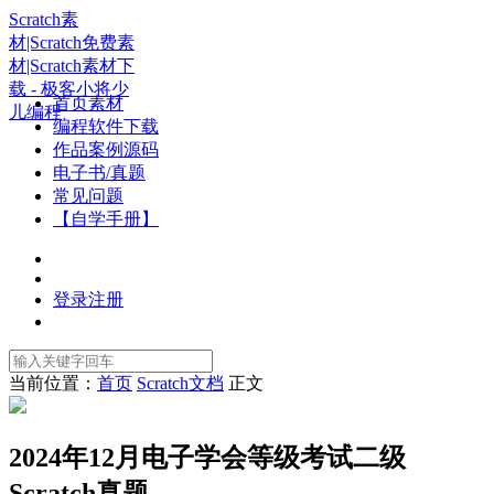
Scratch素
材|Scratch免费素
材|Scratch素材下
载 - 极客小将少
首页素材
儿编程
编程软件下载
作品案例源码
电子书/真题
常见问题
【自学手册】
登录
注册
当前位置：
首页
Scratch文档
正文
2024年12月电子学会等级考试二级
Scratch真题