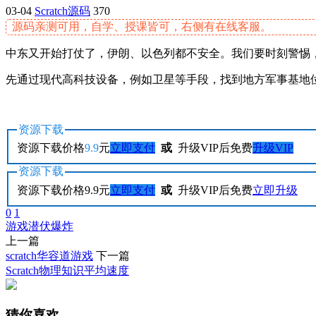
03-04
Scratch源码
370
源码亲测可用，自学、授课皆可，右侧有在线客服。
中东又开始打仗了，伊朗、以色列都不安全。我们要时刻警惕
先通过现代高科技设备，例如卫星等手段，找到地方军事基地
资源下载
资源下载价格
9.9
元
立即支付
或
升级VIP后免费
升级VIP
资源下载
资源下载价格
9.9
元
立即支付
或
升级VIP后免费
立即升级
0
1
游戏
潜伏
爆炸
上一篇
scratch华容道游戏
下一篇
Scratch物理知识平均速度
猜你喜欢