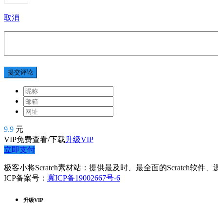
取消
提交评论
9.9
元
VIP免费查看/下载
升级VIP
立即支付
极客小将Scratch素材站：提供最及时、最全面的Scratch软
ICP备案号：
冀ICP备19002667号-6
升级VIP