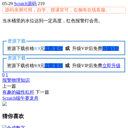
05-29
Scratch源码
219
源码亲测可用，自学、授课皆可，右侧有在线客服。
当水桶里的水位达到一定高度，红色报警灯会亮。
资源下载
资源下载价格
9.9
元
立即支付
或
升级VIP后免费
升级VIP
资源下载
资源下载价格
9.9
元
立即支付
或
升级VIP后免费
立即升级
0
1
报警
物理
知识
上一篇
有趣的磁性杠杆
下一篇
Scratch端午赛龙舟
猜你喜欢