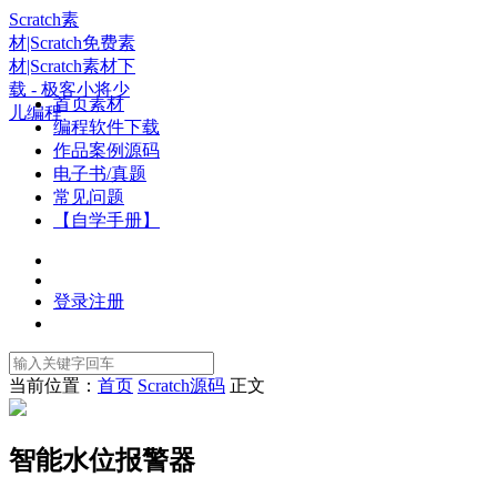
Scratch素
材|Scratch免费素
材|Scratch素材下
载 - 极客小将少
首页素材
儿编程
编程软件下载
作品案例源码
电子书/真题
常见问题
【自学手册】
登录
注册
当前位置：
首页
Scratch源码
正文
智能水位报警器