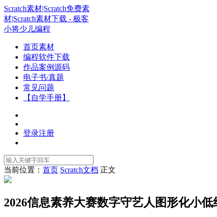
Scratch素材|Scratch免费素
材|Scratch素材下载 - 极客
小将少儿编程
首页素材
编程软件下载
作品案例源码
电子书/真题
常见问题
【自学手册】
登录
注册
当前位置：
首页
Scratch文档
正文
2026信息素养大赛数字守艺人图形化小低