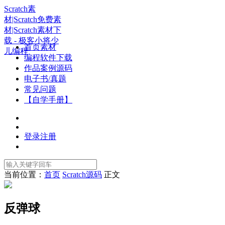
Scratch素
材|Scratch免费素
材|Scratch素材下
载 - 极客小将少
首页素材
儿编程
编程软件下载
作品案例源码
电子书/真题
常见问题
【自学手册】
登录
注册
当前位置：
首页
Scratch源码
正文
反弹球