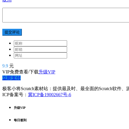
提交评论
9.9
元
VIP免费查看/下载
升级VIP
立即支付
极客小将Scratch素材站：提供最及时、最全面的Scratch软
ICP备案号：
冀ICP备19002667号-6
升级VIP
每日签到