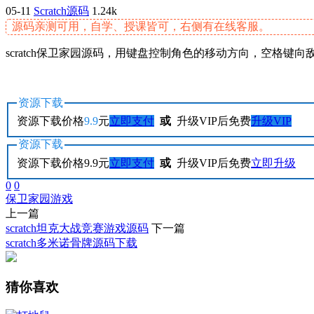
05-11
Scratch源码
1.24k
源码亲测可用，自学、授课皆可，右侧有在线客服。
scratch保卫家园源码，用键盘控制角色的移动方向，空格键
资源下载
资源下载价格
9.9
元
立即支付
或
升级VIP后免费
升级VIP
资源下载
资源下载价格
9.9
元
立即支付
或
升级VIP后免费
立即升级
0
0
保卫家园
游戏
上一篇
scratch坦克大战竞赛游戏源码
下一篇
scratch多米诺骨牌源码下载
猜你喜欢