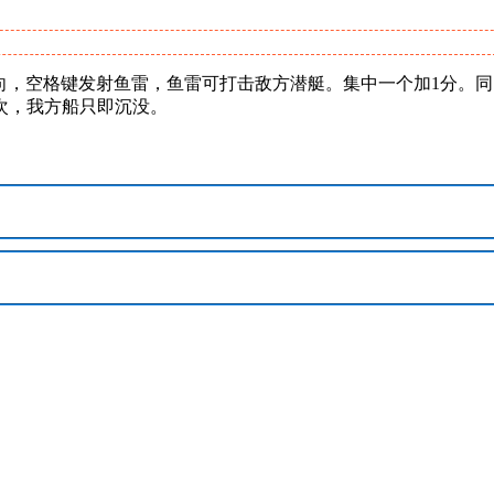
行方向，空格键发射鱼雷，鱼雷可打击敌方潜艇。集中一个加1分
次，我方船只即沉没。