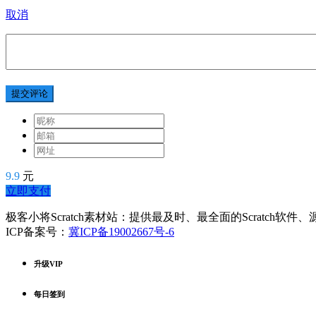
取消
提交评论
9.9
元
立即支付
极客小将Scratch素材站：提供最及时、最全面的Scratch软
ICP备案号：
冀ICP备19002667号-6
升级VIP
每日签到