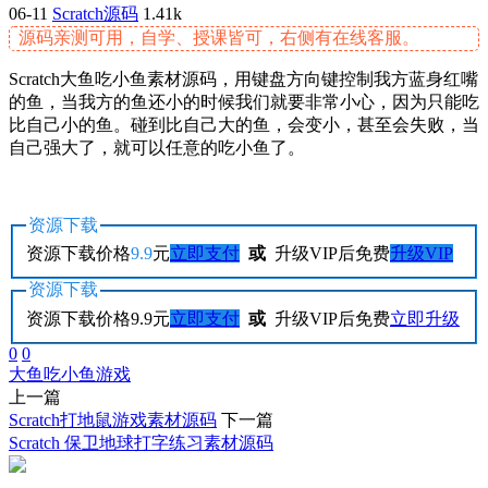
06-11
Scratch源码
1.41k
源码亲测可用，自学、授课皆可，右侧有在线客服。
Scratch大鱼吃小鱼素材源码，用键盘方向键控制我方蓝身红嘴
的鱼，当我方的鱼还小的时候我们就要非常小心，因为只能吃
比自己小的鱼。碰到比自己大的鱼，会变小，甚至会失败，当
自己强大了，就可以任意的吃小鱼了。
资源下载
资源下载价格
9.9
元
立即支付
或
升级VIP后免费
升级VIP
资源下载
资源下载价格
9.9
元
立即支付
或
升级VIP后免费
立即升级
0
0
大鱼吃小鱼
游戏
上一篇
Scratch打地鼠游戏素材源码
下一篇
Scratch 保卫地球打字练习素材源码