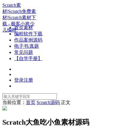
Scratch素
材|Scratch免费素
材|Scratch素材下
载 - 极客小将少
首页素材
儿编程
编程软件下载
作品案例源码
电子书/真题
常见问题
【自学手册】
登录
注册
当前位置：
首页
Scratch源码
正文
Scratch大鱼吃小鱼素材源码