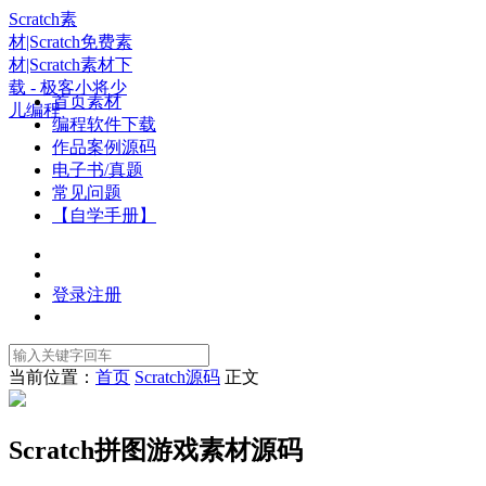
Scratch素
材|Scratch免费素
材|Scratch素材下
载 - 极客小将少
首页素材
儿编程
编程软件下载
作品案例源码
电子书/真题
常见问题
【自学手册】
登录
注册
当前位置：
首页
Scratch源码
正文
Scratch拼图游戏素材源码