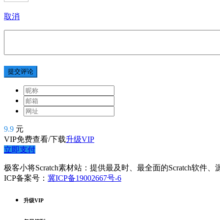
取消
提交评论
9.9
元
VIP免费查看/下载
升级VIP
立即支付
极客小将Scratch素材站：提供最及时、最全面的Scratch软
ICP备案号：
冀ICP备19002667号-6
升级VIP