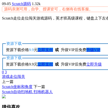
09-05
Scratch源码
1.32k
源码亲测可用，自学、授课皆可，右侧有在线客服。
Scratch走位走位闯关游戏源码，英才班高级课程，键盘
资源下载
资源下载价格
9.9
元
立即支付
或
升级VIP后免费
升级VIP
资源下载
资源下载价格
9.9
元
立即支付
或
升级VIP后免费
立即升级
0
3
游戏
走位
闯关
上一篇
Scratch坐标和角度
下一篇
Scratch自动扫地机 扫地机器人
猜你喜欢