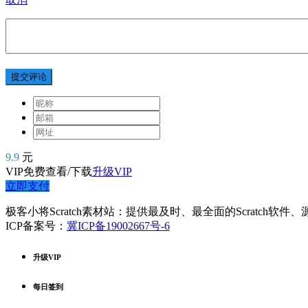
提交评论
9.9
元
VIP免费查看/下载
升级VIP
立即支付
极客小将Scratch素材站：提供最及时、最全面的Scratch软
ICP备案号：
冀ICP备19002667号-6
升级VIP
每日签到