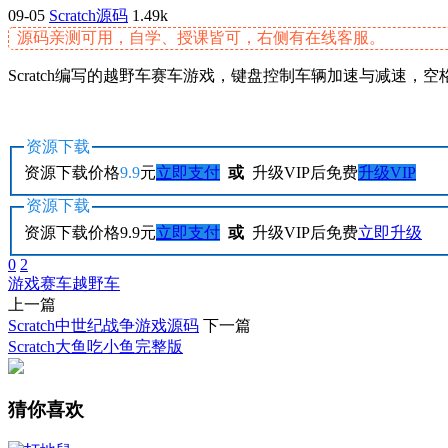
09-05
Scratch源码
1.49k
源码亲测可用，自学、授课皆可，右侧有在线客服。
Scratch编写的越野车赛车游戏，键盘控制车辆加速与减速
资源下载
资源下载价格
9.9
元
立即支付
或
升级VIP后免费
升级VIP
资源下载
资源下载价格
9.9
元
立即支付
或
升级VIP后免费
立即升级
0
2
游戏
赛车
越野车
上一篇
Scratch中世纪战争游戏源码
下一篇
Scratch大鱼吃小鱼完整版
猜你喜欢