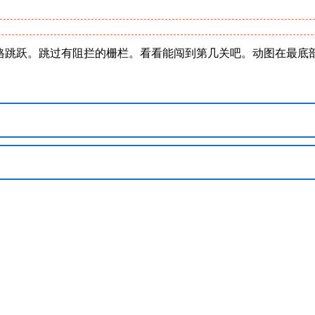
，空格跳跃。跳过有阻拦的栅栏。看看能闯到第几关吧。动图在最底