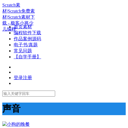
Scratch素
材|Scratch免费素
材|Scratch素材下
载 - 极客小将少
首页素材
儿编程
编程软件下载
作品案例源码
电子书/真题
常见问题
【自学手册】
登录
注册
声音