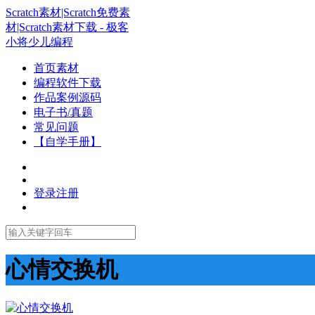
Scratch素材|Scratch免费素
材|Scratch素材下载 - 极客
小将少儿编程
首页素材
编程软件下载
作品案例源码
电子书/真题
常见问题
【自学手册】
登录
注册
心情交换机