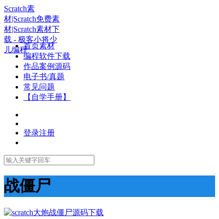
Scratch素
材|Scratch免费素
材|Scratch素材下
载 - 极客小将少
首页素材
儿编程
编程软件下载
作品案例源码
电子书/真题
常见问题
【自学手册】
登录
注册
战僵尸