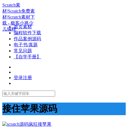
Scratch素
材|Scratch免费素
材|Scratch素材下
载 - 极客小将少
首页素材
儿编程
编程软件下载
作品案例源码
电子书/真题
常见问题
【自学手册】
登录
注册
接住苹果源码