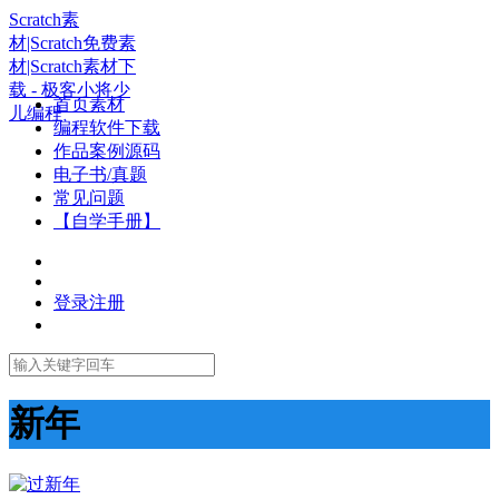
Scratch素
材|Scratch免费素
材|Scratch素材下
载 - 极客小将少
首页素材
儿编程
编程软件下载
作品案例源码
电子书/真题
常见问题
【自学手册】
登录
注册
新年