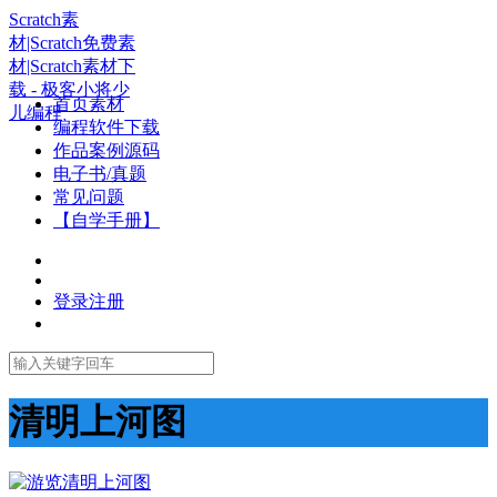
Scratch素
材|Scratch免费素
材|Scratch素材下
载 - 极客小将少
首页素材
儿编程
编程软件下载
作品案例源码
电子书/真题
常见问题
【自学手册】
登录
注册
清明上河图