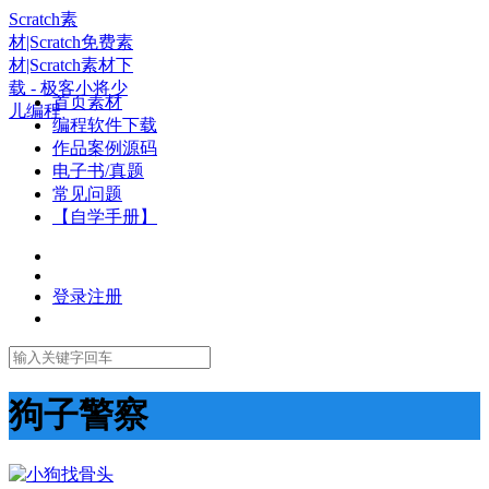
Scratch素
材|Scratch免费素
材|Scratch素材下
载 - 极客小将少
首页素材
儿编程
编程软件下载
作品案例源码
电子书/真题
常见问题
【自学手册】
登录
注册
狗子警察