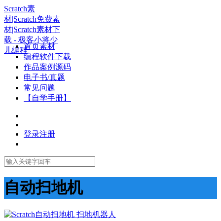
Scratch素
材|Scratch免费素
材|Scratch素材下
载 - 极客小将少
首页素材
儿编程
编程软件下载
作品案例源码
电子书/真题
常见问题
【自学手册】
登录
注册
自动扫地机