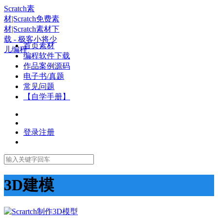
Scratch素
材|Scratch免费素
材|Scratch素材下
载 - 极客小将少
首页素材
儿编程
编程软件下载
作品案例源码
电子书/真题
常见问题
【自学手册】
登录
注册
3D建模