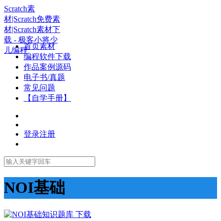
Scratch素
材|Scratch免费素
材|Scratch素材下
载 - 极客小将少
首页素材
儿编程
编程软件下载
作品案例源码
电子书/真题
常见问题
【自学手册】
登录
注册
NOI基础