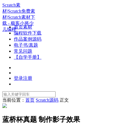
Scratch素
材|Scratch免费素
材|Scratch素材下
载 - 极客小将少
首页素材
儿编程
编程软件下载
作品案例源码
电子书/真题
常见问题
【自学手册】
登录
注册
当前位置：
首页
Scratch源码
正文
蓝桥杯真题 制作影子效果