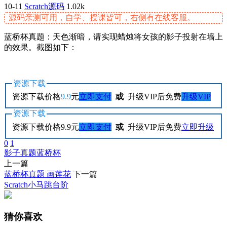
10-11
Scratch源码
1.02k
源码亲测可用，自学、授课皆可，右侧有在线客服。
蓝桥杯真题：天色渐暗，请实现蜡烛将女孩的影子投射在墙上
的效果。截图如下：
资源下载
资源下载价格
9.9
元
立即支付
或
升级VIP后免费
升级VIP
资源下载
资源下载价格
9.9
元
立即支付
或
升级VIP后免费
立即升级
0
1
影子
真题
蓝桥杯
上一篇
蓝桥杯真题 画莲花
下一篇
Scratch小马跳台阶
猜你喜欢