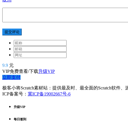
提交评论
9.9
元
VIP免费查看/下载
升级VIP
立即支付
极客小将Scratch素材站：提供最及时、最全面的Scratch软
ICP备案号：
冀ICP备19002667号-6
升级VIP
每日签到