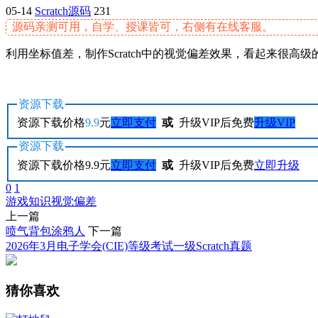
05-14
Scratch源码
231
源码亲测可用，自学、授课皆可，右侧有在线客服。
利用坐标值差，制作Scratch中的视觉偏差效果，看起来很高级
资源下载
资源下载价格
9.9
元
立即支付
或
升级VIP后免费
升级VIP
资源下载
资源下载价格
9.9
元
立即支付
或
升级VIP后免费
立即升级
0
1
游戏
知识
视觉偏差
上一篇
喷气背包涂鸦人
下一篇
2026年3月电子学会(CIE)等级考试一级Scratch真题
猜你喜欢