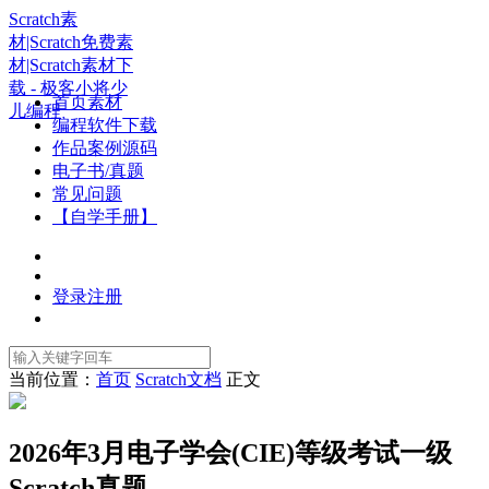
Scratch素
材|Scratch免费素
材|Scratch素材下
载 - 极客小将少
首页素材
儿编程
编程软件下载
作品案例源码
电子书/真题
常见问题
【自学手册】
登录
注册
当前位置：
首页
Scratch文档
正文
2026年3月电子学会(CIE)等级考试一级
Scratch真题