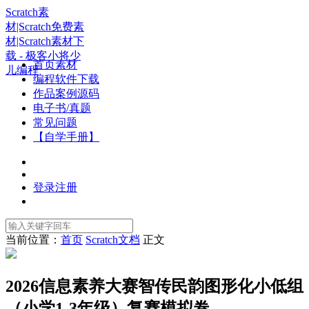
Scratch素
材|Scratch免费素
材|Scratch素材下
载 - 极客小将少
首页素材
儿编程
编程软件下载
作品案例源码
电子书/真题
常见问题
【自学手册】
登录
注册
当前位置：
首页
Scratch文档
正文
2026信息素养大赛智传民韵图形化小低组
（小学1-3年级）复赛模拟卷